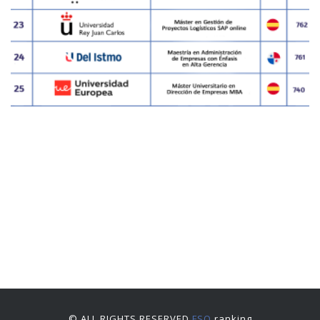
© ALL RIGHTS RESERVED
FSO
ranking