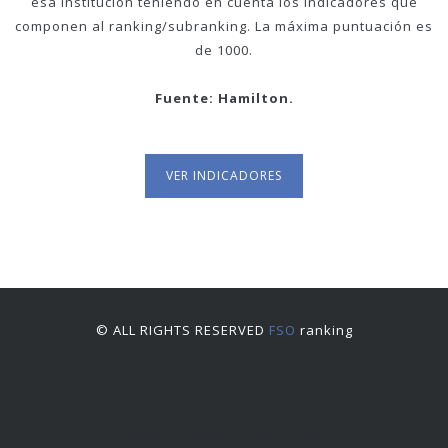
esa institución teniendo en cuenta los indicadores que
componen al ranking/subranking. La máxima puntuación es
de 1000.
Fuente: Hamilton.
VER INDICADORES
© ALL RIGHTS RESERVED
FSO
ranking
© ALL RIGHTS RESERVED
MILO
template.