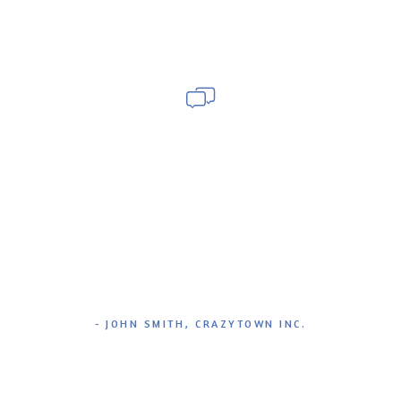
WHAT PEOPLE SAY
Quisque neque orci, dictum eu egestas eget, porta vel
dolor. Etiam vel nunc pulvinar, suscipit urna sit amet,
efficitur nibh. Nulla convallis ut lectus a tempor. Nullam
tincidunt pulvinar sodales. Nunc sed erat et risus luctus
sollicitudin.
JOHN SMITH, CRAZYTOWN INC.