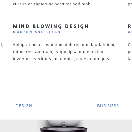
cursus at sapien ac porttitor sed nibh.
po
MIND BLOWING DESIGN
R
MODERN AND CLEAN
O
l,
Voluptatem accusantium doloremque laudantium,
C
totam rem aperiam, eaque ipsa quae ab illo
ph
inventore veritatis justo enim, malesuada quis.
la
DESIGN
BUSINESS