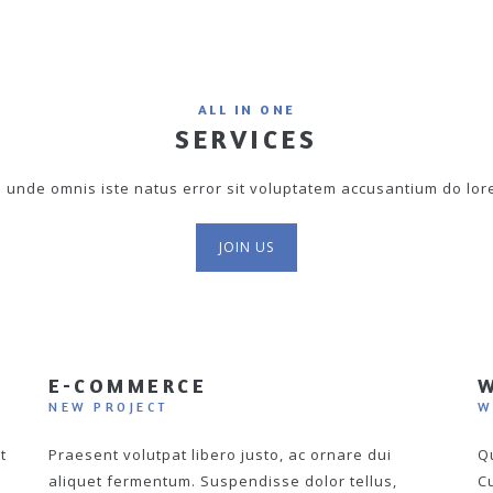
ALL IN ONE
SERVICES
is unde omnis iste natus error sit voluptatem accusantium do lo
JOIN US
E-COMMERCE
W
NEW PROJECT
W
t
Praesent volutpat libero justo, ac ornare dui
Q
,
aliquet fermentum. Suspendisse dolor tellus,
C