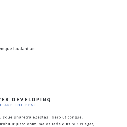
remque laudantium.
EB DEVELOPING
E ARE THE BEST
uisque pharetra egestas libero ut congue.
urabitur justo enim, malesuada quis purus eget,