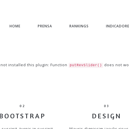
HOME
PRENSA
RANKINGS
INDICADOR
not installed this plugin: Function
does not wo
putRevSlider()
02
03
BOOTSTRAP
DESIGN
 suscipit, turpis in suscipit
Mauris dignissim iaculis risus