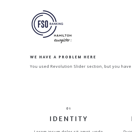
WE HAVE A PROBLEM HERE
You used Revolution Slider section, but you have 
01
IDENTITY
Lorem ipsum dolor sit amet, unde
Duis