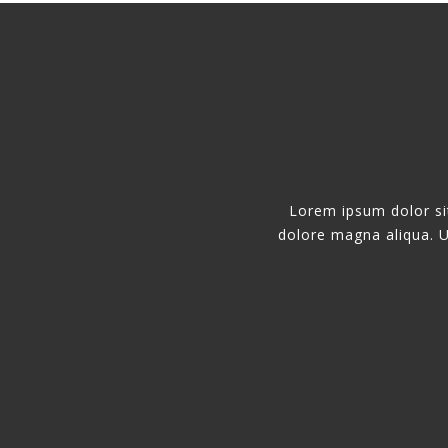
Sed ut perspiciatis unde omnis iste natus error 
doloremque laudantium, totamrem aperiam, eaque
veritatis et quasi architecto beatae vitae dicta 
ipsam voluptatem quia voluptas sit.
Lorem ipsum dolor sit
dolore magna aliqua. U