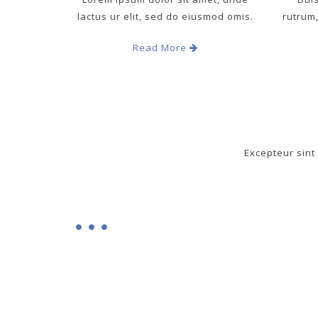
lactus ur elit, sed do eiusmod omis.
rutrum,
Read More
Excepteur sint 
IT'S RESPONSIVE
TAKE A LOOK