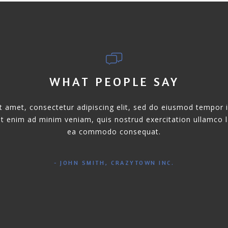
sit voluptatem accusantium
 ipsa quae ab illo invent ore
sunt explicabo. Nemo enim
WHAT PEOPLE SAY
 amet, consectetur adipiscing elit, sed do eiusmod tempor i
t enim ad minim veniam, quis nostrud exercitation ullamco lab
ea commodo consequat.
JOHN SMITH, CRAZYTOWN INC.