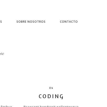
ES
SOBRE NOSOTROS
CONTACTO
rk!
04
CODING
 finibus
Praesent hendrerit pellentesque