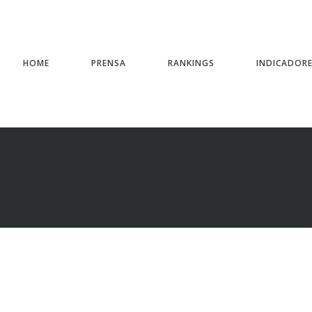
HOME
PRENSA
RANKINGS
INDICADOR
© ALL RIGHTS RESERVED
MILO
template.